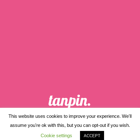
This website uses cookies to improve your experience. We'll
ホーム
当サイトについて
assume you're ok with this, but you can opt-out if you wish.
プライバシーポリシー
サイトマップ
Cookie settings
ACCEPT
© 2019 tanpin..