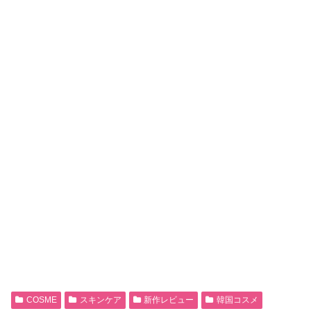
COSME
スキンケア
新作レビュー
韓国コスメ