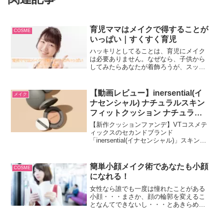
育児ママはメイクで得することが
COSME
いっぱい｜すくすく育児
ハッキリとしてることは、育児にメイク
は必要ありません。なぜなら、子供から
してみたらあなたが着飾ろうが、スッピ
ンでいようが、あなたがママであること
に変わりはないからです。子供はあなた
がどんな姿であろうと、自分のママであ
【動画レビュー】inersential(イ
メイク
るあなたを愛するでしょう。
ナセンシャル) ナチュラルスキン
フィットクッション ナチュラル
グロウエッセンス 【試してみ
【新作クッションファンデ】VTコスメテ
た】
ィックスのセカンドブランド
「inersential(イナセンシャル)」スキンケ
ア成分配合の新作クッションとベストセ
ラーのナチュラルグロウエッセンスを紹
介します。
簡単小顔メイク術であなたも小顔
COSME
になれる！
女性なら誰でも一度は憧れたことがある
小顔・・・まさか、顔の輪郭を変えるこ
となんてできないし・・・とあきらめて
きたことはありませんでしょうか？？今
回は、そんな小顔をメイクで叶えること