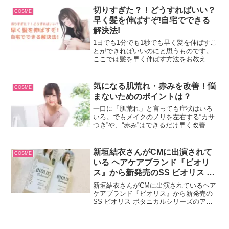
ができる簡単な方法を紹介したいと思い
切りすぎた？！どうすればいい？
COSME
ます！みなさんも小顔メイクに挑戦し
早く髪を伸ばすぞ!自宅でできる
て、なりたい自分を目指してみません
解決法!
か！？
1日でも1分でも1秒でも早く髪を伸ばすこ
とができればいいのにと思うものです。
ここでは髪を早く伸ばす方法をお教えし
ます！
気になる肌荒れ・赤みを改善！悩
COSME
まないためのポイントは？
一口に「肌荒れ」と言っても症状はいろ
いろ。でもメイクのノリを左右する“カサ
つき”や、“赤み”はできるだけ早く改善し
たいものですよね。私たちが肌荒れやそ
れに伴う赤みを改善するためには、どん
なことに注意したらいいのでしょう
新垣結衣さんがCMに出演されて
COSME
か！？ここでは、肌荒れ...
いる ヘアケアブランド『ビオリ
ス』から新発売のSS ビオリス ボ
タニカルシリーズのアイテムレビ
新垣結衣さんがCMに出演されているヘア
ュー
ケアブランド『ビオリス』から新発売の
SS ビオリス ボタニカルシリーズのアイ
テムが発売されます