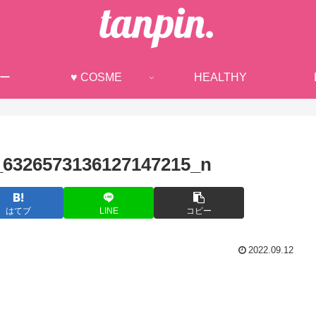
ュー
♥ COSME
HEALTHY
_6326573136127147215_n
はてブ
LINE
コピー
2022.09.12