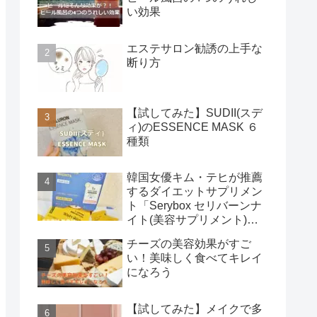
い効果
エステサロン勧誘の上手な
断り方
【試してみた】SUDII(スデ
ィ)のESSENCE MASK ６
種類
韓国女優キム・テヒが推薦
するダイエットサプリメン
ト「Serybox セリバーンナ
イト(美容サプリメント)」
使用レビュー
チーズの美容効果がすご
い！美味しく食べてキレイ
になろう
【試してみた】メイクで多