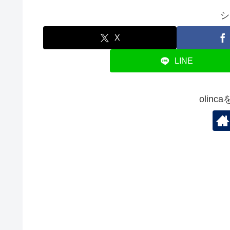
シ
X
LINE
olin