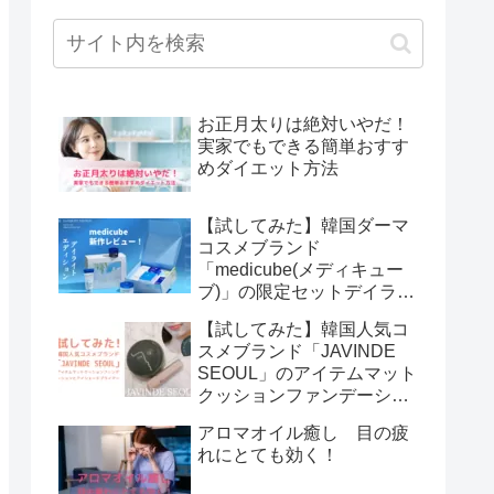
お正月太りは絶対いやだ！
実家でもできる簡単おすす
めダイエット方法
【試してみた】韓国ダーマ
コスメブランド
「medicube(メディキュー
ブ)」の限定セットデイライ
トエディション
【試してみた】韓国人気コ
スメブランド「JAVINDE
SEOUL」のアイテムマット
クッションファンデーショ
ンとアイシェードプライマ
アロマオイル癒し 目の疲
ー
れにとても効く！