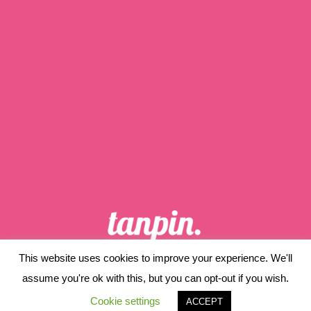
This website uses cookies to improve your experience. We'll
ホーム
当サイトについて
assume you're ok with this, but you can opt-out if you wish.
プライバシーポリシー
サイトマップ
Cookie settings
ACCEPT
© 2019 tanpin..