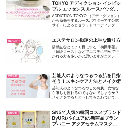
TOKYO アディクション インビジ
ブル エッセンス ルースパウダー
トランスルーセント
ADDICTION TOKYO （アディクション）
から新発売するルースパウダーです公式
サイトによるとセラミドコーティングパ
ウダー配合で、エッセンスのように肌へ
と溶け込む仕上がりで、アディクション
ルースパウダー史上最高のオイル含有量
エステサロン勧誘の上手な断り方
HEALTHY
でしっとり感が持続するそうです
情報誌などでよく目にする「初回半額」
「体験コース」などでエステに初めて行
かれる方も多いかと思いますがエステで
気をつけなくてはならないのが勧誘で
す。しつこく勧誘されて契約してしまっ
た。何万もの契約をして払うのが大変だ
った。と勧誘に断れないとい...
芸能人のようなつるつる肌を目指
COSME
そう！スキンケア方法とメイク術
芸能人のようなつるつるのお肌、女性な
ら誰しも憧れるのではないでしょうか？
メイクをするとどうしてもごわついて見
えてしまったり、理想の艶感を出すのは
なかなか難しかったりしますよね。そこ
で今回は、お肌のお手入れ方法や、メイ
SNSで人気の韓国コスメブランド
COSME
クをしていてもつるつるの肌感を出せる
ByUR(バイユア)の新商品プラン
メイクのポイントを調べてみました！誰
プハニー アクアセラムマスクを
でもできる簡単メイク術もお伝えします