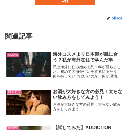
olinca
関連記事
海外コスメより日本製が肌に合
COSME
う？私が海外在住で学んだ事
私は海外に住み始めて約１年が経ちまし
た。初めての海外生活をするにあたり、
何を持っていけばいいのか、何が現地調
達できるのか…不安でいっぱいでした。
女性が気になるコスメ！私が海外コスメ
を使用してみて感じたこと、日本製コス
お酒が大好きな方の必見！太らな
HEALTHY
メとの違いをお教えします...
い飲み方をしてみよう！
お酒が大好きな方の必見！太らない飲み
方をしてみよう！
【試してみた】ADDICTION
COSME