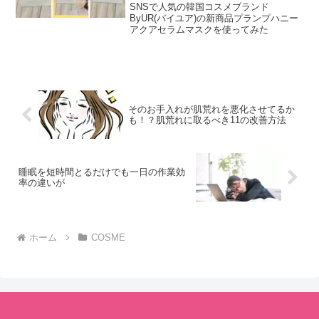
使ってみた
ので、ぜひ参考にしてみてください。
SNSで人気の韓国コスメブランド
ByUR(バイユア)の新商品プランプハニー
アクアセラムマスクを使ってみた
そのお手入れが肌荒れを悪化させてるか
も！？肌荒れに取るべき11の改善方法
睡眠を短時間とるだけでも一日の作業効
率の違いが
ホーム
COSME