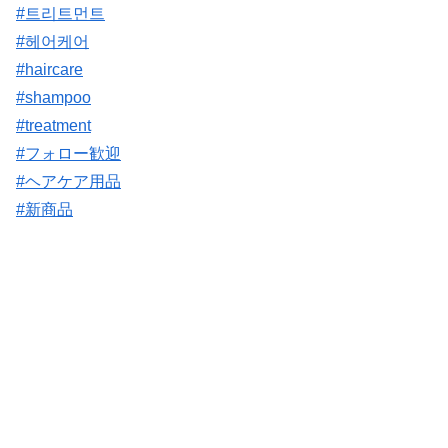
#트리트먼트
#헤어케어
#haircare
#shampoo
#treatment
#フォロー歓迎
#ヘアケア用品
#新商品