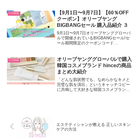
れないだけでなく、肌が疲れたように見
え、体がドーンと重く感じませんか？実
は、睡眠は、体の疲れをとるだけでな
【9月1日〜9月7日】【60％OFF
COSME
く、非常に優れた美容効果があるので
クーポン】オリーブヤング
す。普段何気なくとっている睡眠を、見
BIGBANGセール 購入品紹介 ３
直してみませんか？
9月1日〜9月7日オリーブヤンググローバ
ルで開催されているBIGBANGセール!セ
ール期間限定のクーポンコード
「MAKEUP」で60%オフと以前配布され
た1点のみ最大20ドル割引のクーポンも適
用して購入したアイテムです
オリーブヤンググローバルで購入
COSME
韓国コスメブランド hinceの商品
まとめ大紹介
「どんな肌状態でも、なめらかなキメと
完璧な肌を演出」というキャッチコピー
に共鳴して大好きな韓国コスメブランド
のhinceのセカンドスキンハイドレイティ
ングプライマーを購入しました。
エステティシャンが教える 正しいスキン
ケアの方法