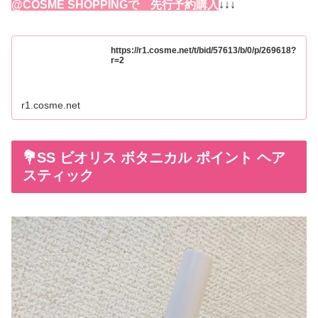
@COSME SHOPPINGで 先行予約購入
↓↓↓
https://r1.cosme.net/t/bid/57613/b/0/p/269618?
r=2
r1.cosme.net
💐SS ビオリス ボタニカル ポイント ヘア
スティック