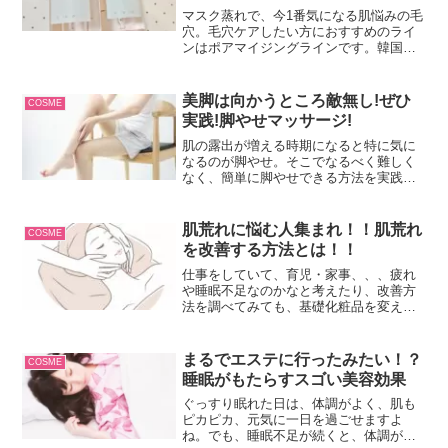
+美容液)
マスク蒸れで、今1番気になる肌悩みの毛
穴。毛穴ケアしたい方におすすめのライ
ンはポアマイジングラインです。韓国コ
スメブランド SKIN1004 ポアマイジング
スキンケア 基礎2点セット (化粧水+美容
液)を実際に使ってレビューします。
美脚は向かうところ敵無し!ぜひ
COSME
実践!脚やせマッサージ!
肌の露出が増える時期になると特に気に
なるのが脚やせ。そこでなるべく難しく
なく、簡単に脚やせできる方法を実践し
ましょう!
肌荒れに悩む人集まれ！！肌荒れ
COSME
を改善する方法とは！！
仕事をしていて、育児・家事、、、疲れ
や睡眠不足なのかなと考えたり、改善方
法を調べてみても、基礎化粧品を変えて
みてもダメ、グリーンスムージーを飲ん
でみても続かず改善できない。何かいい
改善方法はないのでしょうか？この悩み
まるでエステに行ったみたい！？
COSME
はきっと私だけではなく多くの人が肌荒
睡眠がもたらすスゴい美容効果
れを改善したいと思っているはず。
ぐっすり眠れた日は、体調がよく、肌も
ピカピカ、元気に一日を過ごせますよ
ね。でも、睡眠不足が続くと、体調が優