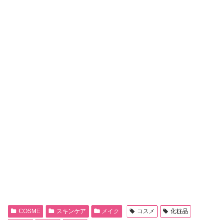
COSME
スキンケア
メイク
コスメ
化粧品