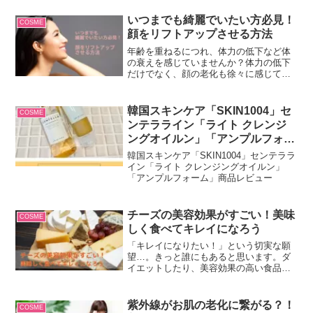
いつまでも綺麗でいたい方必見！
COSME
顔をリフトアップさせる方法
年齢を重ねるにつれ、体力の低下など体
の衰えを感じていませんか？体力の低下
だけでなく、顔の老化も徐々に感じてき
ますよね。顔をリフトアップする方法を
ご紹介します。
韓国スキンケア「SKIN1004」セ
COSME
ンテラライン「ライト クレンジ
ングオイルン」「アンプルフォー
ム」商品レビュー
韓国スキンケア「SKIN1004」センテララ
イン「ライト クレンジングオイルン」
「アンプルフォーム」商品レビュー
チーズの美容効果がすごい！美味
COSME
しく食べてキレイになろう
「キレイになりたい！」という切実な願
望…。きっと誰にもあると思います。ダ
イエットしたり、美容効果の高い食品を
試したり、努力は尽きませんよね。話題
の旬な美容フードもいいけれど、もっと
手軽で美味しい「チーズ」はいかが？美
紫外線がお肌の老化に繋がる？！
COSME
容効果がとっても高い食品なんです。こ