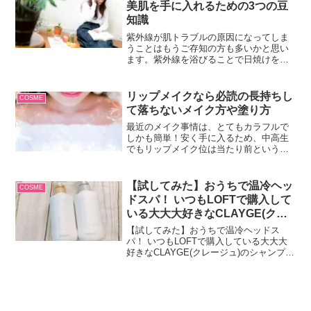
美肌を手に入れるための3つの豆
こではそんなチーズの美容効果について
知識
ご紹介します！
紫外線が肌トラブルの原因になってしま
うことはもうご存知の方も多いかと思い
ます。紫外線を浴びることで日焼けをす
るだけでなく、シミやしわ、たるみ、ニ
キビなど様々な肌トラブルを引き起こし
ます。肌の老化は年齢と共に避けては通
リップメイクなら必読の長持ちし
COSME
られませんが、紫外線を浴...
て落ちないメイク方や塗り方
最近のメイク事情は、とてもカラフルで
しかも簡単！安く手に入るため、中高生
でもリップメイク位は当たり前という時
代です。昔は口紅1つ手に入れるのにも学
生の小遣いでは試案して手に入れたもの
です。輸入製品や100円均一のような手軽
【試してみた】おうちで温冷ヘッ
COSME
なショップの到来で...
ドスパ！ いつもLOFTで購入して
いる大大大好きなCLAYGE(クレ
ージュ)のシャンプー&トリートメ
【試してみた】おうちで温冷ヘッドス
ント🤍
パ！ いつもLOFTで購入している大大大
好きなCLAYGE(クレージュ)のシャンプー
&トリートメント🤍