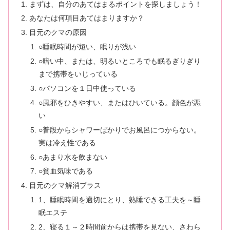
まずは、自分のあてはまるポイントを探しましょう！
あなたは何項目あてはまりますか？
目元のクマの原因
○睡眠時間が短い、眠りが浅い
○暗い中、または、明るいところでも眠るぎりぎり
まで携帯をいじっている
○パソコンを１日中使っている
○風邪をひきやすい、またはひいている。顔色が悪
い
○普段からシャワーばかりでお風呂につからない。
実は冷え性である
○あまり水を飲まない
○貧血気味である
目元のクマ解消プラス
1、睡眠時間を適切にとり、熟睡できる工夫を～睡
眠エステ
2、寝る１～２時間前からは携帯を見ない、さわら