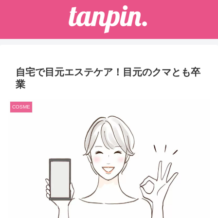
自宅で目元エステケア！目元のクマとも卒
業
COSME