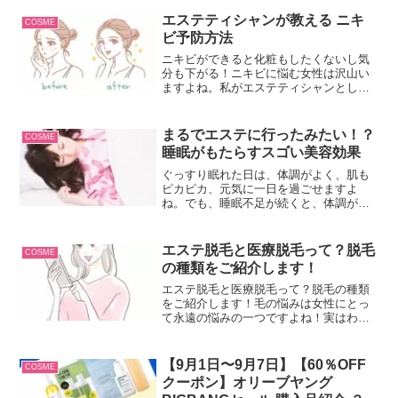
エステティシャンが教える ニキ
COSME
ビ予防方法
ニキビができると化粧もしたくないし気
分も下がる！ニキビに悩む女性は沢山い
ますよね。私がエステティシャンとして
働いていて、ニキビに悩まれている方は
数多くいらっしゃいました。その方の話
を聞いていると、ニキビの予防方法が間
まるでエステに行ったみたい！？
COSME
違っていて余計ニキビを悪...
睡眠がもたらすスゴい美容効果
ぐっすり眠れた日は、体調がよく、肌も
ピカピカ、元気に一日を過ごせますよ
ね。でも、睡眠不足が続くと、体調が優
れないだけでなく、肌が疲れたように見
え、体がドーンと重く感じませんか？実
は、睡眠は、体の疲れをとるだけでな
エステ脱毛と医療脱毛って？脱毛
COSME
く、非常に優れた美容効果があるので
の種類をご紹介します！
す。普段何気なくとっている睡眠を、見
直してみませんか？
エステ脱毛と医療脱毛って？脱毛の種類
をご紹介します！毛の悩みは女性にとっ
て永遠の悩みの一つですよね！実はわた
しは毛に悩まない日はない人の一人でし
た。ムダ毛がなくなると自分に自信が持
てるようになって毎日が楽しくなりま
【9月1日〜9月7日】【60％OFF
COSME
す！
クーポン】オリーブヤング