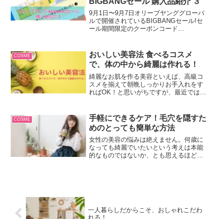
BIGBANGセール 購入品紹介 ３
9月1日〜9月7日オリーブヤンググローバ
ルで開催されているBIGBANGセール!セ
ール期間限定のクーポンコード
「MAKEUP」で60%オフと以前配布され
た1点のみ最大20ドル割引のクーポンも適
用して購入したアイテムです
おいしい美容法 食べるコスメ
COSME
で、体の中から綺麗は作れる！
綺麗なお肌を作る美容といえば、高級コ
スメを揃えて朝晩しっかりお手入れをす
ればOK！と思いがちですが、最近では、
「食べるコスメ」が話題になっていま
す。芸能人やモデルさん達が紹介してい
るおすすめの「食べるコスメ」をご紹介
手軽にできるケア！毛穴を隠すた
COSME
します。美容だけでなく、健康にも良い
めのとっても簡単な方法
「食べるコスメ」で、美しく健康な体を
手に入れましょう！
女性の美容の悩みは絶えません。何歳に
なっても綺麗でいたいという考えは本能
的なものではないか、とも思えるほどで
す。その願いとは裏腹に肌トラブルをい
くつも抱えて、それを隠すためにストレ
スを抱えておられる方は少なくありませ
ん。その一つが、「毛穴」です。自分の
肌を間近では誰にも見てほしくない、そ
んな気持ちを強く持っている事でしょ
一人暮らしだからこそ、おしゃれこだわ
う。
れる！