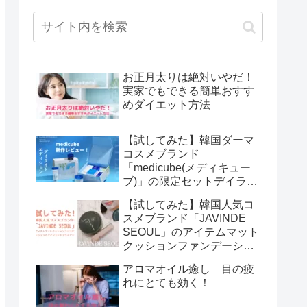
お正月太りは絶対いやだ！
実家でもできる簡単おすす
めダイエット方法
【試してみた】韓国ダーマ
コスメブランド
「medicube(メディキュー
ブ)」の限定セットデイライ
トエディション
【試してみた】韓国人気コ
スメブランド「JAVINDE
SEOUL」のアイテムマット
クッションファンデーショ
ンとアイシェードプライマ
アロマオイル癒し 目の疲
ー
れにとても効く！