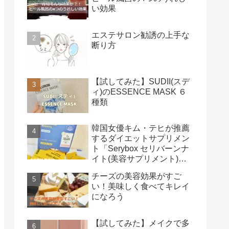
い効果
エステサロン勧誘の上手な
断り方
【試してみた】SUDII(スデ
ィ)のESSENCE MASK ６
種類
韓国女優キム・テヒが推薦
するダイエットサプリメン
ト「Serybox セリバーンナ
イト(美容サプリメント)」
使用レビュー
チーズの美容効果がすご
い！美味しく食べてキレイ
になろう
【試してみた】メイクで多