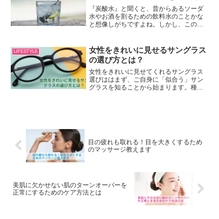
『炭酸水』と聞くと、昔からあるソーダ
水やお酒を割るための飲料水のことかな
と想像しがちですよね。しかし、この普
通に売っている『炭酸水』、実は美容や
健康に関心がある人たちや女優さんたち
などのセレブの間では、ちょっとしたブ
女性をきれいに見せるサングラス
LIFESTYLE
ームになっているのです！
の選び方とは？
女性をきれいに見せてくれるサングラス
選びははまず、ご自身に「似合う」サン
グラスを知ることから始まります。種類
の多いサングラスですが、大体の自分に
合う形が頭にあればサングラス選びの際
にあれこれ迷ってしまうことも少なくな
るはずです。
目の疲れも取れる！目を大きくするため
のマッサージ教えます
美肌に欠かせない肌のターンオーバーを
正常にするためのケア方法とは