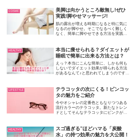
どうしても食欲が増してきてしまうもの
です。実は秋はダイエットに挫折しやす
美脚は向かうところ敵無し!ぜひ
COSME
い時期でもあるんです！どうしてもお腹
実践!脚やせマッサージ!
が空いてしまう秋の為に、食欲に負けて
も良い食材を10選ご紹介します。
肌の露出が増える時期になると特に気に
なるのが脚やせ。そこでなるべく難しく
なく、簡単に脚やせできる方法を実践し
ましょう!
本当に痩せられる？ダイエットが
HEALTHY
睡眠で簡単に出来る方法とは？
えっ？本当にこんな簡単に、しかも何も
しないでダイエット効果が得られる方法
があるなんて♪と思われてしまうのです
が、このダイエット方法が自分のものに
なれば、場所関係なく出来そうですよ
ね！また、日々お仕事や学生生活で忙し
テラコッタの次にくる！ピンコッ
LIFESTYLE
くされている方にはとても嬉しい朗報か
タの魅力をご紹介
もしれません！今話題になっている「睡
眠を利用したダイエット」ぜひ、参考に
今やオシャレの定番色ともなりつつある
してみてください。
流行カラーのテラコッタ。新たなトレン
ドとしてそんなテラコッタにピンクがか
った「ピンコッタ」に熱い視線が集まっ
ているのはもうご存知でしょうか？この
記事ではそんな新トレンド、ピンコッタ
スゴ過ぎる”ほどハマる「炭酸
HEALTHY
カラーの魅力やピンコッタ...
水」の持つ効果の魅力を大公開！