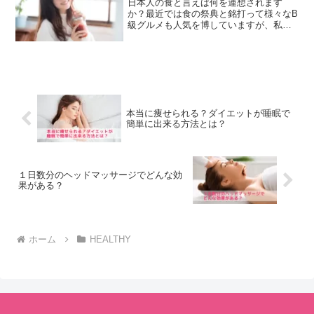
日本人の食と言えば何を連想されます
か？最近では食の祭典と銘打って様々なB
級グルメも人気を博していますが、私た
ちに身近で毎日の食に欠かせないもの、
そう「お米」を忘れてはいけません。
今、お米の美容効果が改めて再認識さ
れ、最先端の美容食アイテムと...
本当に痩せられる？ダイエットが睡眠で
簡単に出来る方法とは？
１日数分のヘッドマッサージでどんな効
果がある？
ホーム
HEALTHY