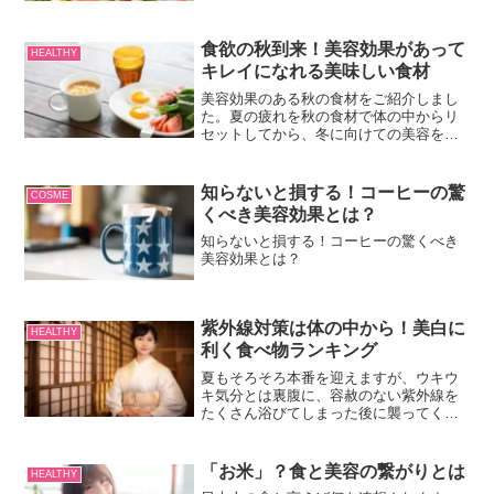
今回はお伝えしたいと思います！
食欲の秋到来！美容効果があって
HEALTHY
キレイになれる美味しい食材
美容効果のある秋の食材をご紹介しまし
た。夏の疲れを秋の食材で体の中からリ
セットしてから、冬に向けての美容を始
めませんか？美容要素がたくさん詰まっ
た秋の食材を毎日のメニューに取り入れ
て、美味しくキレイになりましょう！
知らないと損する！コーヒーの驚
COSME
くべき美容効果とは？
知らないと損する！コーヒーの驚くべき
美容効果とは？
紫外線対策は体の中から！美白に
HEALTHY
利く食べ物ランキング
夏もそろそろ本番を迎えますが、ウキウ
キ気分とは裏腹に、容赦のない紫外線を
たくさん浴びてしまった後に襲ってくる
女性の大敵シミやしわに悩まされている
方も多いのではないしょうか？女性はい
つも白く透明な肌でいたいもの。かくゆ
「お米」？食と美容の繋がりとは
HEALTHY
う私も、この時期はいつも...