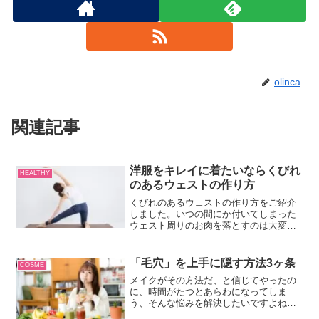
olinca
関連記事
洋服をキレイに着たいならくびれ
HEALTHY
のあるウェストの作り方
くびれのあるウェストの作り方をご紹介
しました。いつの間にか付いてしまった
ウェスト周りのお肉を落とすのは大変で
すが、色々なくびれの作り方があります
ので、是非、自分に合ったくびれのある
ウェスト作り方を見つけてみて下さい
「毛穴」を上手に隠す方法3ヶ条
COSME
ね。
メイクがその方法だ、と信じてやったの
に、時間がたつとあらわになってしま
う、そんな悩みを解決したいですよね。
目立ってしまう毛穴を上手に隠す方法を