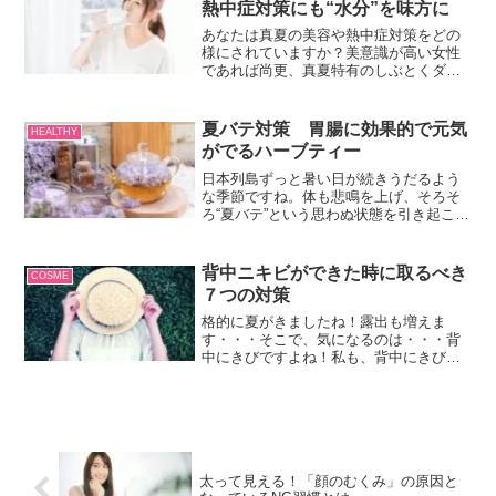
熱中症対策にも“水分”を味方に
能な寒さ対策グッズで、冬を楽しんじゃ
いましょう。
あなたは真夏の美容や熱中症対策をどの
様にされていますか？美意識が高い女性
であれば尚更、真夏特有のしぶとくダメ
ージが強い猛暑や紫外線、更には日々の
徹底ケアにうんざりしている事でしょ
う。恐らく殆どの方が、化粧品でのUVケ
夏バテ対策 胃腸に効果的で元気
HEALTHY
ア・帽子や洋服・冷却グッ...
がでるハーブティー
日本列島ずっと暑い日が続きうだるよう
な季節ですね。体も悲鳴を上げ、そろそ
ろ“夏バテ”という思わぬ状態を引き起こし
ている人も多いと思います。できること
ならなるべくこの夏バテは避けたいのが
本音…。ではこの辛い夏バテに効く効果
背中ニキビができた時に取るべき
COSME
的な対策を考えてみま...
７つの対策
格的に夏がきましたね！露出も増えま
す・・・そこで、気になるのは・・・背
中にきびですよね！私も、背中にきびで
一時期悩んでいる時期がありました。背
中にきびって一体何故できるのでしょう
か？背中にきびについて知っておく必要
がありますよね！また、でき...
太って見える！「顔のむくみ」の原因と