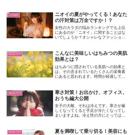
ニオイの夏がやってくる！あなた
COSME
の汗対策は万全ですか！？
女性のカラダの悩みランキングでも上位
にあるのが「ニオイ」に関することはな
いでしょうか？オシャレなファッション
も流行のメイクも、このお悩みをクリア
しないことには台無しですよね。という
ことで、これから本格的な夏を迎える直
こんなに美味しいはちみつの美肌
HEALTHY
前対策として、私たち女性...
効果とは？
はちみつに隠されている美肌への効果と
は、その含まれているたくさんの栄養素
にあると思われます。時間が経過しても
「腐らない」はちみつの秘密は、その強
い殺菌力や抗菌作用と消炎作用にあると
いわれてます。栄養素では天然のビタミ
寒さ対策！お出かけ、オフィス、
HEALTHY
ン類、葉酸、カルシウム、...
おうち編大公開
女子の大敵、それは冷えです。寒さが厳
しくなってくると手足が冷たくなってし
まいますよね。冷え性の方にとっては今
年の冬はどんな対策をしようか、悩んで
しまいますよね。寒さが本格化する前
に、しっかりと対策グッズを揃えておけ
夏を満喫して乗り切る！美容にも
HEALTHY
ば冬も怖くありません。かわいくて高性