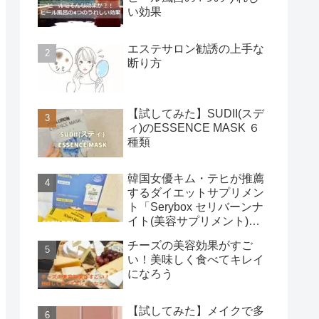
い効果
エステサロン勧誘の上手な
断り方
【試してみた】SUDII(スデ
ィ)のESSENCE MASK ６
種類
韓国女優キム・テヒが推薦
するダイエットサプリメン
ト「Serybox セリバーンナ
イト(美容サプリメント)」
使用レビュー
チーズの美容効果がすご
い！美味しく食べてキレイ
になろう
【試してみた】メイクで多