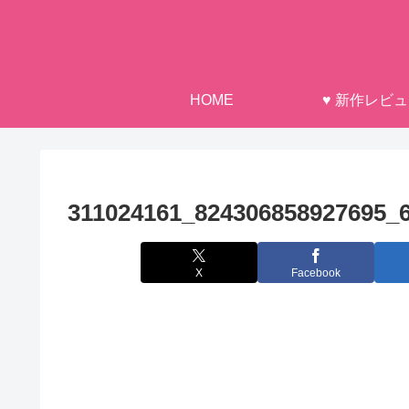
HOME
♥ 新作レビ
311024161_824306858927695_
X
Facebook