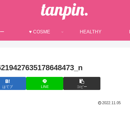
ュー
♥ COSME
HEALTHY
6219427635178648473_n
はてブ
LINE
コピー
2022.11.05