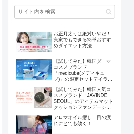
お正月太りは絶対いやだ！
実家でもできる簡単おすす
めダイエット方法
【試してみた】韓国ダーマ
コスメブランド
「medicube(メディキュー
ブ)」の限定セットデイライ
トエディション
【試してみた】韓国人気コ
スメブランド「JAVINDE
SEOUL」のアイテムマット
クッションファンデーショ
ンとアイシェードプライマ
アロマオイル癒し 目の疲
ー
れにとても効く！