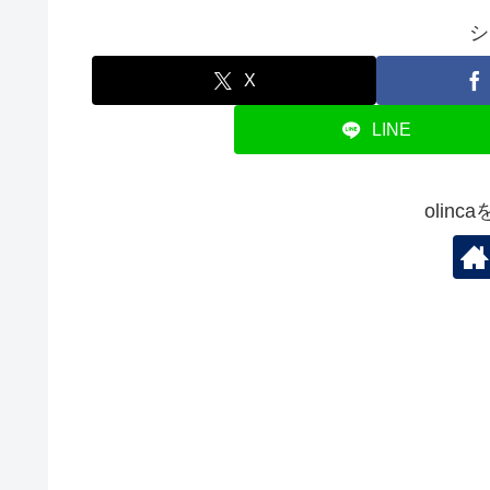
シ
X
LINE
olin