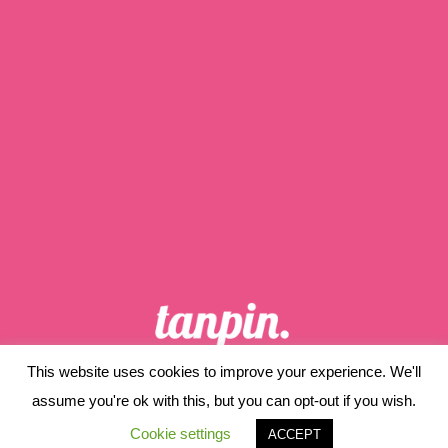
This website uses cookies to improve your experience. We'll
ホーム
当サイトについて
assume you're ok with this, but you can opt-out if you wish.
プライバシーポリシー
サイトマップ
Cookie settings
ACCEPT
© 2019 tanpin..